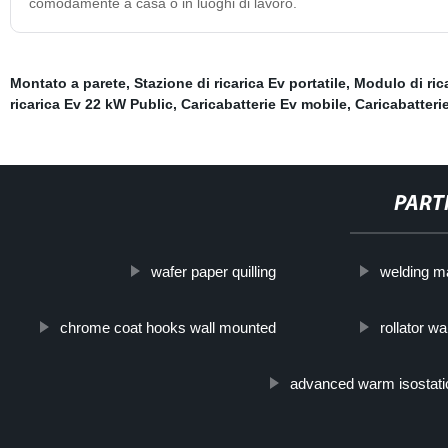
comodamente a casa o in luoghi di lavoro.
Montato a parete
,
Stazione di ricarica Ev portatile
,
Modulo di ric
ricarica Ev 22 kW Public
,
Caricabatterie Ev mobile
,
Caricabatterie
PART
wafer paper quilling
welding m
chrome coat hooks wall mounted
rollator wa
advanced warm isostati