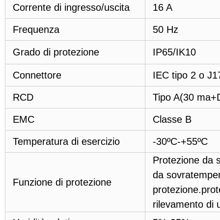
Corrente di ingresso/uscita
16 A
Frequenza
50 Hz
Grado di protezione
IP65/IK10
Connettore
IEC tipo 2 o J1
RCD
Tipo A(30 ma+
EMC
Classe B
Temperatura di esercizio
-30ºC-+55ºC
Protezione da s
da sovratemper
Funzione di protezione
protezione.prote
rilevamento di 